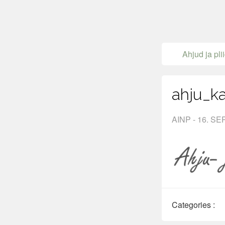
Ahjud ja pli
ahju_k
AINP - 16. SE
Categories :