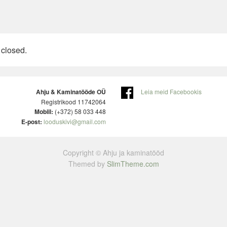
closed.
Ahju & Kaminatööde OÜ
Leia meid Facebookis
Registrikood 11742064
Mobiil:
(+372) 58 033 448
E-post:
looduskivi@gmail.com
Copyright © Ahju ja kaminatööd
Themed by
SlimTheme.com