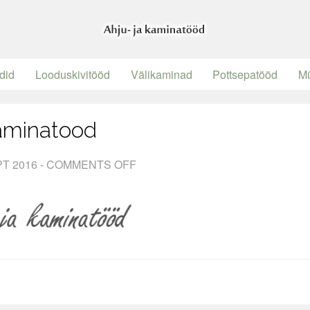
idid
Looduskivitööd
Välikaminad
Pottsepatööd
Mü
aminatood
PT 2016 -
COMMENTS OFF